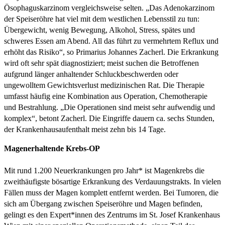
Ösophaguskarzinom vergleichsweise selten. „Das Adenokarzinom
der Speiseröhre hat viel mit dem westlichen Lebensstil zu tun:
Übergewicht, wenig Bewegung, Alkohol, Stress, spätes und
schweres Essen am Abend. All das führt zu vermehrtem Reflux und
erhöht das Risiko“, so Primarius Johannes Zacherl. Die Erkrankung
wird oft sehr spät diagnostiziert; meist suchen die Betroffenen
aufgrund länger anhaltender Schluckbeschwerden oder
ungewolltem Gewichtsverlust medizinischen Rat. Die Therapie
umfasst häufig eine Kombination aus Operation, Chemotherapie
und Bestrahlung. „Die Operationen sind meist sehr aufwendig und
komplex“, betont Zacherl. Die Eingriffe dauern ca. sechs Stunden,
der Krankenhausaufenthalt meist zehn bis 14 Tage.
Magenerhaltende Krebs-OP
Mit rund 1.200 Neuerkrankungen pro Jahr* ist Magenkrebs die
zweithäufigste bösartige Erkrankung des Verdauungstrakts. In vielen
Fällen muss der Magen komplett entfernt werden. Bei Tumoren, die
sich am Übergang zwischen Speiseröhre und Magen befinden,
gelingt es den Expert*innen des Zentrums im St. Josef Krankenhaus